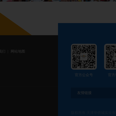
我们
网站地图
官方公众号
官方
友情链接
版权所有:天津华侨城实业有限公