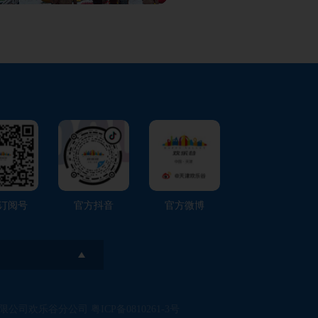
订阅号
官方抖音
官方微博
司欢乐谷分公司 粤ICP备0810261-3号