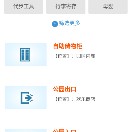
代步工具
行李寄存
母婴
ATM
失物招领
+
筛选更多
走失儿童看护
购票
自助储物柜
年卡服务
医务室
入口&出口
【位置】：园区内部
公园出口
【位置】：欢乐商店