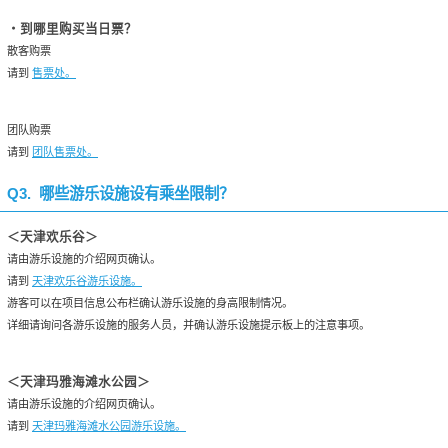
・到哪里购买当日票？
散客购票
请到
售票处。
团队购票
请到
团队售票处。
Q3. 哪些游乐设施设有乘坐限制？
＜天津欢乐谷＞
请由游乐设施的介绍网页确认。
请到
天津欢乐谷游乐设施。
游客可以在项目信息公布栏确认游乐设施的身高限制情况。
详细请询问各游乐设施的服务人员，并确认游乐设施提示板上的注意事项。
＜天津玛雅海滩水公园＞
请由游乐设施的介绍网页确认。
请到
天津玛雅海滩水公园游乐设施。